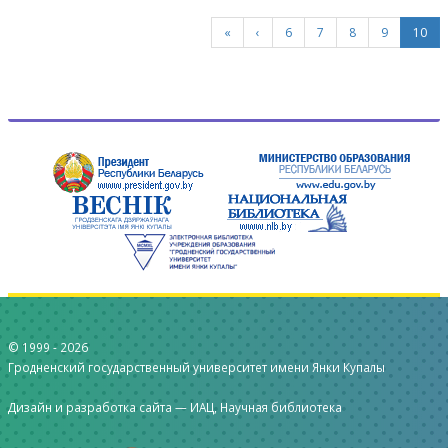
«
‹
6
7
8
9
10
© 1999 -
2026
Гродненский государственный университет имени Янки Купалы
Дизайн и разработка сайта —
ИАЦ, Научная библиотека