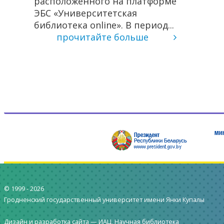
о
расположенного на платформе
pus.
ЭБС «Университетская
 для
библиотека online». В период...
прочитайте больше
© 1999 -
2026
Гродненский государственный университет имени Янки Купалы
Дизайн и разработка сайта —
ИАЦ, Научная библиотека