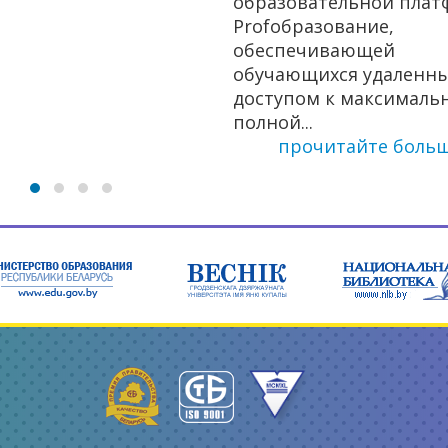
образовательной плат
Profобразование,
обеспечивающей
обучающихся удаленн
доступом к максималь
полной...
прочитайте боль