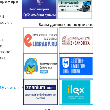
 примере
м в
evier.
Базы данных по подписке:
са
е
снове
вке
Q/viewform?