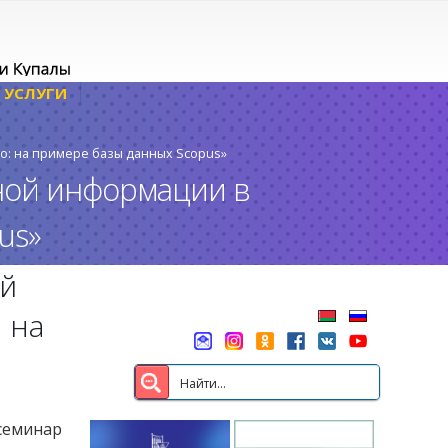
УСЛУГИ
: на примере базы данных Scopus»
ной информации в
us»
й
 на
 семинар