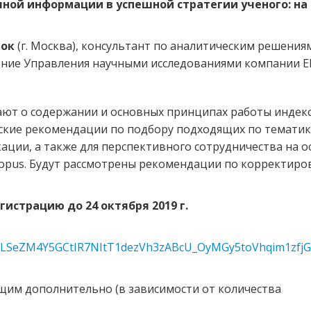
ной информации в успешной стратегии ученого: на
нок
(г. Москва), консультант по аналитическим решения
ение Управления научными исследованиями компании Els
ают о содержании и основных принципах работы индек
еские рекомендации по подбору подходящих по тематик
кации, а также для перспективного сотрудничества на о
opus. Будут рассмотрены рекомендации по корректиро
истрацию до 24 октября 2019 г.
IpQLSeZM4Y5GCtIR7NItT1dezVh3zABcU_OyMGy5toVhqim1zfjG
щим дополнительно (в зависимости от количества