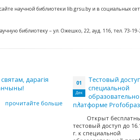
йте научной библиотеки lib.grsu.by и в социальных сет
чную библиотеку – ул. Ожешко, 22, ауд. 116, тел. 73-19-
 святам, дарагія
Тестовый доступ
01
анчыны!
специальной
Дек
образовательно
прочитайте больше
платформе Profобра
Открыт бесплатн
тестовый доступ до 16.
г. к специальной