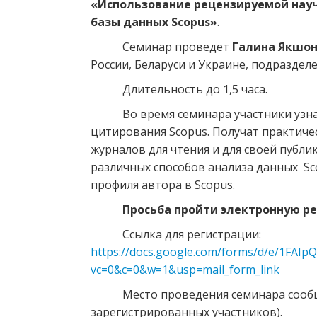
«Использование рецензируемой науч
базы данных Scopus»
.
Семинар проведет
Галина Якшо
России, Беларуси и Украине, подраздел
Длительность до 1,5 часа.
Во время семинара участники узн
цитирования Scopus. Получат практич
журналов для чтения и для своей публи
различных способов анализа данных Sc
профиля автора в Scopus.
Просьба пройти электронную рег
Ссылка для регистрации:
https://docs.google.com/forms/d/e/1FA
vc=0&c=0&w=1&usp=mail_form_link
Место проведения семинара сооб
зарегистрированных участников).