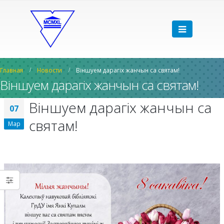
Главная
Новости
Віншуем дарагіх жанчын са святам!
Віншуем дарагіх жанчын са святам!
Віншуем дарагіх жанчын са
07
святам!
Мар