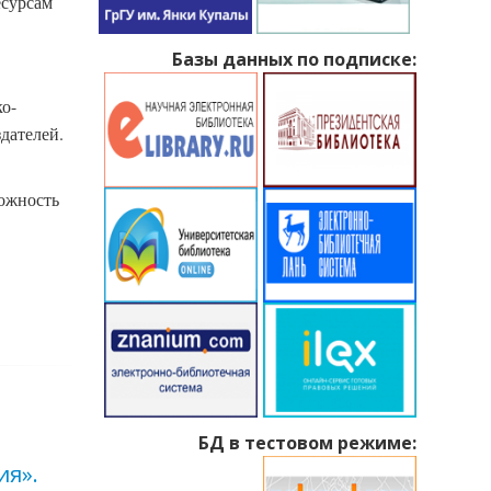
есурсам
Базы данных по подписке:
ко-
дателей.
можность
БД в тестовом режиме:
ия».
«Скарб душы» –
08
08