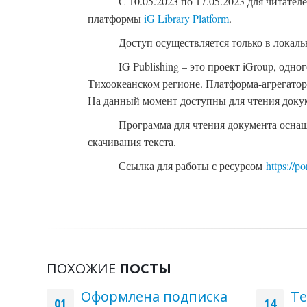
С 10.05.2023 по 17.05.2023 для читате
платформы
iG Library Platform
.
Доступ осуществляется только в локаль
IG Publishing – это проект iGroup, одн
Тихоокеанском регионе. Платформа-агрегато
На данный момент доступны для чтения докум
Программа для чтения документа оснащ
скачивания текста.
Ссылка для работы с ресурсом
https://po
ПОХОЖИЕ
ПОСТЫ
м
Оформлена подписка
Те
01
14