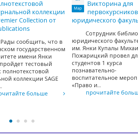
лнотекстовой
Викторина для
Мар
рнальной коллекции
первокурсников
emier Collection от
юридического факул
blications
Сотрудник библио
юридического факульт
ды сообщить, что в
им. Янки Купалы Миха
нском государственном
Пожарицкий провел дл
ситете имени Янки
студентов 1 курса
 пройдет тестовый
познавательно-
к полнотекстовой
воспитательное мероп
ьной коллекции SAGE
«Право и...
.
прочитайте боль
очитайте больше