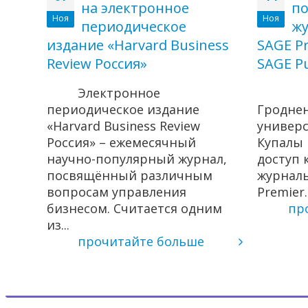
на электронное
по
Ноя
Ноя
периодическое
жу
ковай
издание «Harvard Business
SAGE Pr
Купалы
Review Россия»
SAGE Pu
Электронное
Ра
периодическое издание
Гродне
«Harvard Business Review
универ
Россия» – ежемесячный
Купалы
научно-популярный журнал,
доступ 
посвящённый различным
журнал
вопросам управления
Premier..
бизнесом. Считается одним
пр
из...
прочитайте больше