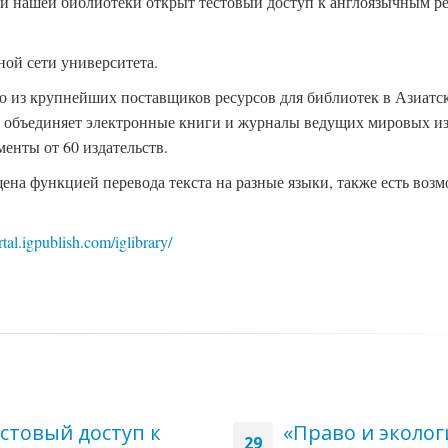
лей нашей библиотеки открыт тестовый доступ к англоязычным р
ной сети университета.
ого из крупнейших поставщиков ресурсов для библиотек в Азиатс
р объединяет электронные книги и журналы ведущих мировых из
енты от 60 издательств.
ена функцией перевода текста на разные языки, также есть воз
rtal.igpublish.com/iglibrary/
стовый доступ к
«Право и эколог
29