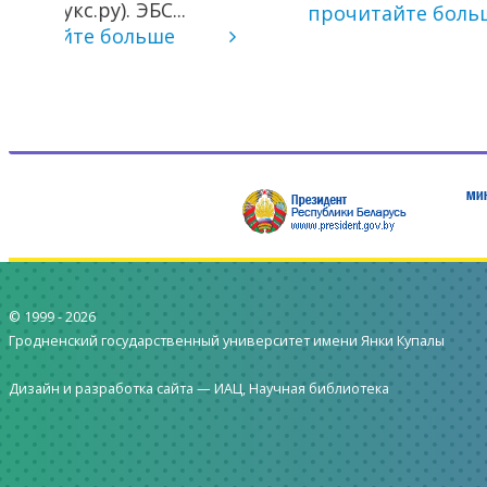
.
прочитайте больше
Продол
вебинар
пр
© 1999 -
2026
Гродненский государственный университет имени Янки Купалы
Дизайн и разработка сайта —
ИАЦ, Научная библиотека