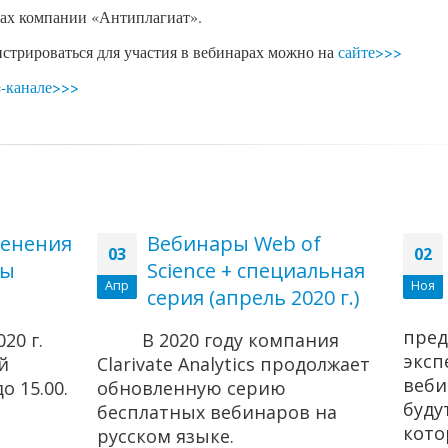
рах компании «Антиплагиат».
истрироваться для участия в вебинарах можно на
сайте>>>
-канале>>>
бинары Web of
Серия вебинаро
02
ience + специальная
компания Clariv
Ноя
рия (апрель 2020 г.)
Компания Cla
предлагаем вашему в
2020 году компания
экспериментальную с
e Analytics продолжает
вебинаров. В ноябре и
енную серию
будут рассмотрены 8 т
ных вебинаров на
которые вызывали бо
 языке.