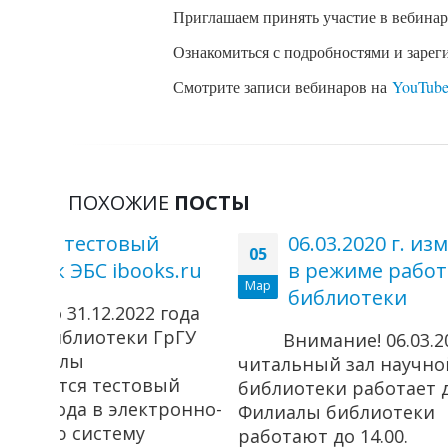
Приглашаем принять участие в вебина
Ознакомиться с подробностями и зарег
Смотрите записи вебинаров на
YouTube
ПОХОЖИЕ
ПОСТЫ
06.03.2020 г. изменения
Ве
05
03
s.ru
в режиме работы
Sc
Мар
Апр
библиотеки
се
года
рГУ
Внимание! 06.03.2020 г.
В 
читальный зал научной
Clarivat
й
библиотеки работает до 15.00.
обновл
ронно-
Филиалы библиотеки
бесплат
работают до 14.00.
русском