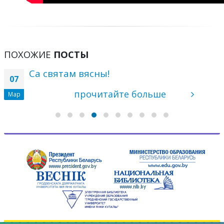
ПОХОЖИЕ
ПОСТЫ
Профессор Алексей Петкевич
28
представлен как библиограф
Ноя
26 ноября 2025 года сотрудник
научной библиотеки Михаил Пожарицкий
принял участие в научной конференции
«Рэспубліканскія Купалаўскія чытанні» и
выступил...
прочитайте больше