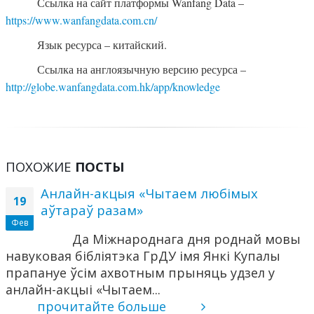
Ссылка на сайт платформы Wanfang Data –
https://www.wanfangdata.com.cn/
Язык ресурса – китайский.
Ссылка на англоязычную версию ресурса –
http://globe.wanfangdata.com.hk/app/knowledge
ПОХОЖИЕ
ПОСТЫ
Анлайн-акцыя «Чытаем любімых
19
аўтараў разам»
Фев
Да Міжнароднага дня роднай мовы
навуковая бібліятэка ГрДУ імя Янкі Купалы
прапануе ўсім ахвотным прыняць удзел у
анлайн-акцыі «Чытаем...
прочитайте больше