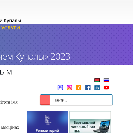
УСЛУГИ
нем Купалы» 2023
лым
ітэта імя
а
 мясцінах