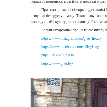
горада і Гродзенскага рэгіёна, наведвалі музеі
Праз падарожжы і гісторыю ўдзельнікі
вывучалі беларускую мову. Такое вывучэнне
канструкцый і культурных нюансаў. Гэтым са
Больш інфармацыі пра Летнюю школу вы 
https://www.instagram.com/grsu_library
https://www.facebook.com/s.lib.yksug
https://vk.com/libgrsu
https://www.grsu.by/