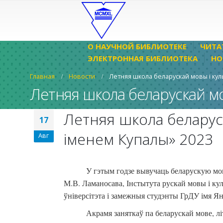
О НАУЧНОЙ БИБЛИОТЕКЕ
ЧИТА
ЭЛЕКТРОННАЯ БИБЛИОТЕКА
НО
Главная
Новости
Летняя школа беларускай мовы і кул
Летняя школа беларускай мо
Летняя школа беларус
17
іменем Купалы» 2023
Авг
У гэтым годзе вывучаць беларускую мову
М.В. Ламаносава, Інстытута рускай мовы і кул
ўніверсітэта і замежныя студэнты ГрДУ імя Я
Акрамя заняткаў па беларускай мове, лі