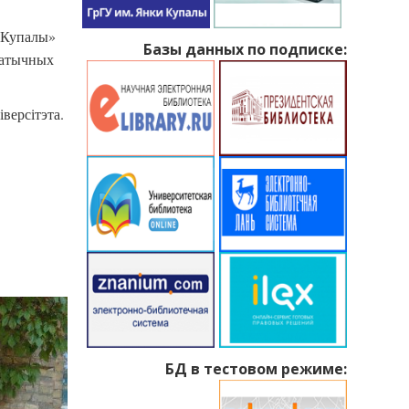
м Купалы»
Базы данных по подписке:
матычных
версітэта.
БД в тестовом режиме: