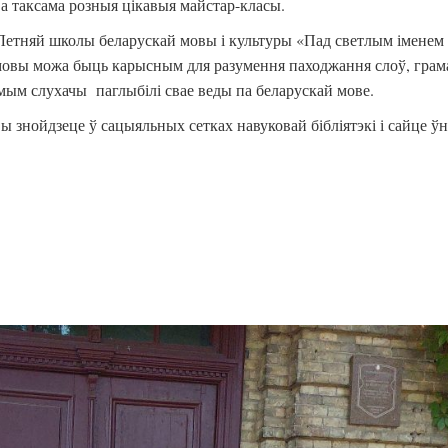
, а таксама розныя цікавыя майстар-класы.
 Летняй школы беларускай мовы і культуры «Пад светлым імене
 мовы можа быць карысным для разумення паходжання слоў, гра
мым слухачы паглыбілі свае веды па беларускай мове.
знойдзеце ў сацыяльных сетках навуковай бібліятэкі і сайце ўні