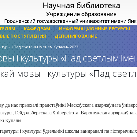
ТЕЛЯМ
КАФЕДРАМ
ИНФОРМАЦИОННЫЕ РЕСУРСЫ
ВЫЕ ПОСТУПЛЕНИЯ
ДЕПОНИРОВАНИЕ
ьтуры «Пад светлым іменем Купалы» 2023
вы і культуры «Пад светлым іме
кай мовы і культуры «Пад свет
 да нас прыехалі прадстаўнікі Маскоўскага дзяржаўнага ўніверс
ьтуры, Гейдэльбергскага ўніверсітэта, Варонежскага дзяржаўнаг
нкі Купалы.
таратуры і культуры ўдзельнікі школы вандравалі па гістарычных