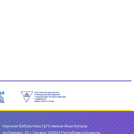
имени Янки Купалы. Выставка
посвящена Году женщины и...
прочитайте больше
Научная библиотека ГрГУ имени Янки Купалы
ул.Ожешко, 22 г. Гродно 230023 Республика Беларусь