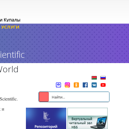
УСЛУГИ
ntific
World
ientific.
х и