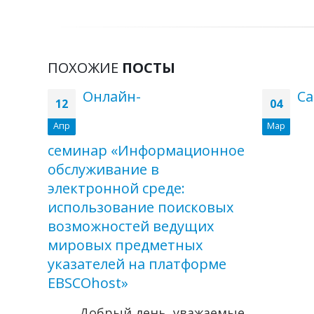
ПОХОЖИЕ
ПОСТЫ
Онлайн-
Са
12
04
Апр
Мар
ых
семинар «Информационное
обслуживание в
и в
электронной среде:
использование поисковых
нные
возможностей ведущих
ые
мировых предметных
указателей на платформе
EBSCOhost»
 года
Добрый день, уважаемые
ела