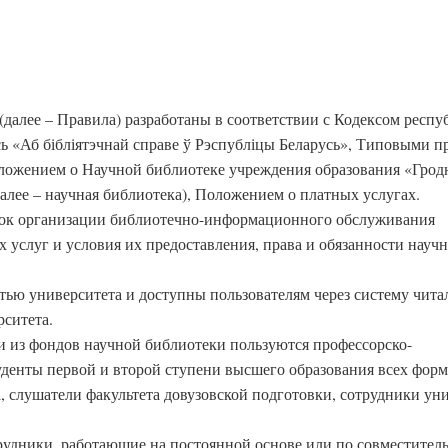
(далее – Правила) разработаны в соответствии с Кодексом респу
сь «Аб бібліятэчнай справе ў Рэспубліцы Беларусь», Типовыми 
оложением о Научной библиотеке учреждения образования «Грод
лее – научная библиотека), Положением о платных услугах.
док организации библиотечно-информационного обслуживания
 услуг и условия их предоставления, права и обязанности науч
тью университета и доступны пользователям через систему чит
рситета.
и из фондов научной библиотеки пользуются профессорско-
уденты первой и второй ступени высшего образования всех форм
, слушатели факультета довузовской подготовки, сотрудники ун
трудники, работающие на постоянной основе или по совместитель