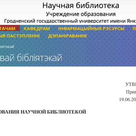
ТАЧАМ
КАФЕДРАМ
ІНФАРМАЦЫЙНЫЯ РЭСУРСЫ
П
ЫЯ ПАСТУПЛЕННІ
ДЭПАНІРАВАННЕ
іятэкай
ай бібліятэкай
УТВ
Прик
19.06.
ЗОВАНИЯ НАУЧНОЙ БИБЛИОТЕКОЙ