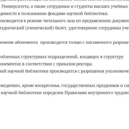
у Университета, а также сотрудники и студенты высших учебных
одимости в пользовании фондами научной библиотеки.
роизводится в режиме читального зала по предъявлению докумен
туденческий (ученический) билет, удостоверение сотрудника уч
 режиме абонемента производится только с письменного разреш
обленных структурных подразделений, входящих в структуру
бонементах в соответствии с приказом ректора.
ений научной библиотеки производится с разрешения уполномоч
ежедневно, кроме воскресенья, государственных праздников и с
ы научной библиотеки определен Правилами внутреннего трудов