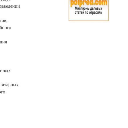
 заведений
тов,
ебного
ения
енных
анитарных
ого