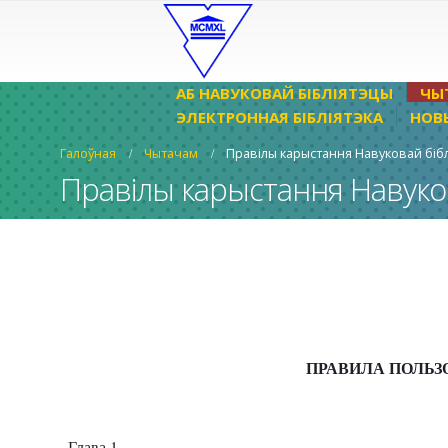
АБ НАВУКОВАЙ БІБЛІЯТЭЦЫ
ЧЫ
ЭЛЕКТРОННАЯ БІБЛІЯТЭКА
НОВ
Галоўная
Чытачам
Правілы карыстання Навуковай бібл
Правілы карыстання Навуков
ПРАВИЛА ПОЛЬ
Глава 1