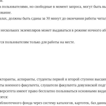
й.
а пользователями, но свободные в момент запроса, могут быть в
ование.
залах, должны быть сданы за 30 минут до окончания работы чита
и нескольких экземпляров может выдаваться в режиме ночного а
я пользователям только для работы на месте.
окторанты, аспиранты, студенты первой и второй ступени высше
ты военного факультета, слушатели факультета довузовской подг
верситета имеют право бесплатно пользоваться основными вид
ятся:
блиотечного фонда через систему каталогов, картотек, баз данн