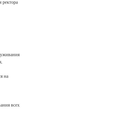
м ректора
луживания
я,
я на
вания всех