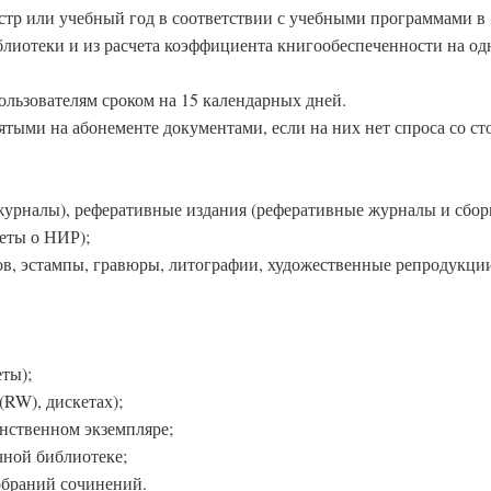
естр или учебный год в соответствии с учебными программами в
лиотеки и из расчета коэффициента книгообеспеченности на од
ользователям сроком на 15 календарных дней.
зятыми на абонементе документами, если на них нет спроса со с
 журналы), реферативные издания (реферативные журналы и сбор
еты о НИР);
ов, эстампы, гравюры, литографии, художественные репродукции
ты);
RW), дискетах);
инственном экземпляре;
чной библиотеке;
обраний сочинений.