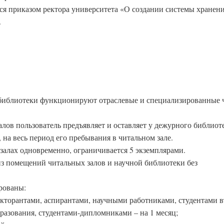
ся приказом ректора университета «О создании системы хранени
.
й библиотеки функционируют отраслевые и специализированные
алов пользователь предъявляет и оставляет у дежурного библиот
 на весь период его пребывания в читальном зале.
залах одновременно, ограничивается 5 экземплярами.
из помещений читальных залов и научной библиотеки без
рованы:
докторантами, аспирантами, научными работниками, студентами 
разования, студентами-дипломниками – на 1 месяц;