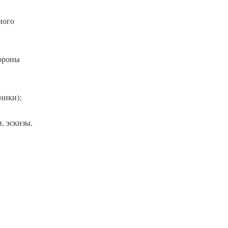
ного
тороны
ники);
, эскизы,