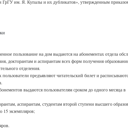
 ГрГУ им. Я. Купалы и их дубликатов», утвержденным приказо
еки
менное пользование на дом выдаются на абонементах отдела обс
ния, докторантам и аспирантам всех форм получения образовани
тельного отделения.
ах пользователи предъявляют читательский билет и расписываютс
.
бонементов выдаются пользователям сроком до одного месяца в
торантам, аспирантам, студентам второй ступени высшего образо
о 15 экземпляров;
яров.