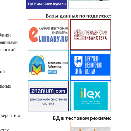
Базы данных по подписке:
блики
правилами
ненский
ной
альных
иверситета
БД в тестовом режиме:
ству,