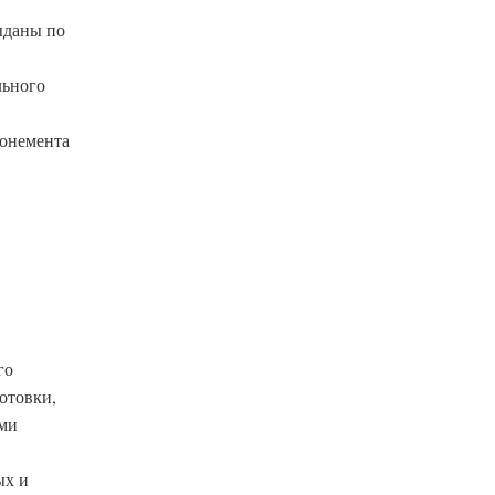
ыданы по
льного
бонемента
го
отовки,
ами
ых и