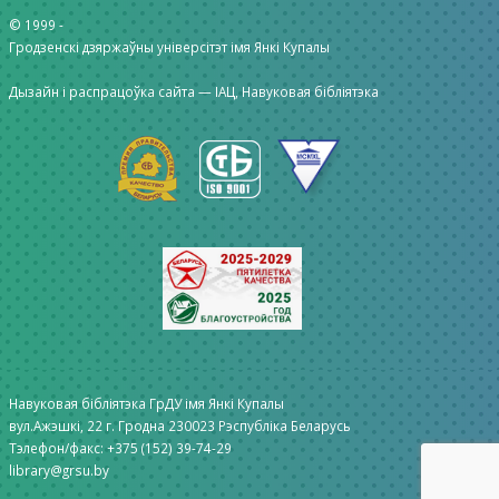
© 1999 -
Гродзенскі дзяржаўны універсітэт імя Янкі Купалы
Дызайн і распрацоўка сайта —
ІАЦ, Навуковая бібліятэка
Навуковая бібліятэка ГрДУ імя Янкі Купалы
вул.Ажэшкі, 22 г. Гродна 230023 Рэспубліка Беларусь
Тэлефон/факс: +375 (152) 39-74-29
library@grsu.by