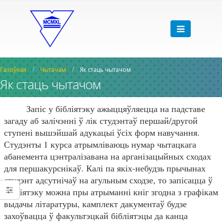
Галоўная
Чытачам
Як стаць чытачом
Як стаць чытачом
Запіс у бібліятэку ажыццяўляецца на падставе
загаду аб залічэнні ў лік студэнтаў першай/другой
ступені вышэйшай адукацыі ўсіх форм навучання.
Студэнты 1 курса атрымліваюць нумар чытацкага
абанемента цэнтралізавана на арганізацыйных сходах
для першакурснікаў. Калі па якіх-небудзь прычынах
студэнт адсутнічаў на агульным сходзе, то запісацца ў
бібліятэку можна пры атрыманні кніг згодна з графікам
выдачы літаратуры, камплект дакументаў будзе
захоўвацца ў факультэцкай бібліятэцы да канца