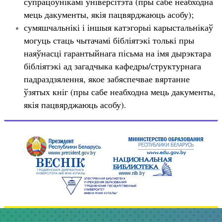
супрацоўнікамі ўніверсітэта (пры сабе неабходна
мець дакументы, якія пацвярджаюць асобу);
сумяшчальнікі і іншыя катэгорыі карыстальнікаў
могуць стаць чытачамі бібліятэкі толькі пры
наяўнасці гарантыйнага пісьма на імя дырэктара
бібліятэкі ад загадчыка кафедры/структурнага
падраздзялення, якое забяспечвае вяртанне
ўзятых кніг (пры сабе неабходна мець дакументы,
якія пацвярджаюць асобу).