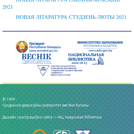
2021
НОВАЯ ЛІТАРАТУРА СТУДЗЕНЬ-ЛЮТЫ 2021
© 1999 -
Гродзенскі дзяржаўны універсітэт імя Янкі Купалы
Дызайн і распрацоўка сайта —
ІАЦ, Навуковая бібліятэка