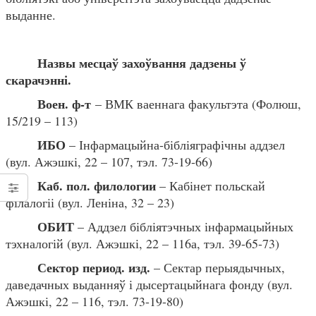
выданне.
Назвы месцаў захоўвання дадзены ў
скарачэнні.
Воен. ф-т
– ВМК ваеннага факультэта (Фолюш,
15/219 – 113)
ИБО
– Інфармацыйна-бібліяграфічны аддзел
(вул. Ажэшкі, 22 – 107, тэл. 73-19-66)
Каб. пол. филологии
– Кабінет польскай
філалогіі (вул. Леніна, 32 – 23)
ОБИТ
– Аддзел бібліятэчных інфармацыйных
тэхналогій (вул. Ажэшкі, 22 – 116а, тэл. 39-65-73)
Сектор период. изд.
– Сектар перыядычных,
даведачных выданняў і дысертацыйнага фонду (вул.
Ажэшкі, 22 – 116, тэл. 73-19-80)