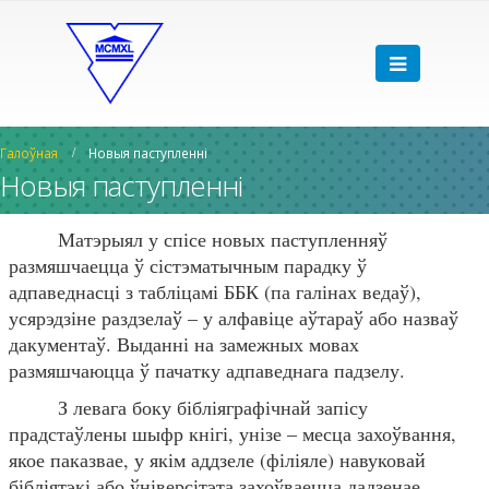
Галоўная
Новыя паступленні
Новыя паступленні
Матэрыял у спісе новых паступленняў
размяшчаецца ў сістэматычным парадку ў
адпаведнасці з табліцамі ББК (па галінах ведаў),
усярэдзіне раздзелаў – у алфавіце аўтараў або назваў
дакументаў. Выданні на замежных мовах
размяшчаюцца ў пачатку адпаведнага падзелу.
З левага боку бібліяграфічнай запісу
прадстаўлены шыфр кнігі, унізе – месца захоўвання,
якое паказвае, у якім аддзеле (філіяле) навуковай
бібліятэкі або ўніверсітэта захоўваецца дадзенае