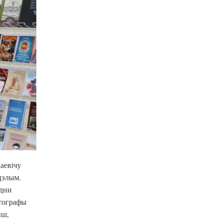
аевічу
цэлым.
 дни
ўтографы
ыш,