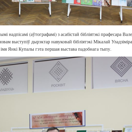
ымі надпісамі (аўтографамі) з асабістай бібліятэкі прафесара Вал
овам выступіў дырэктар навуковай бібліятэкі Мікалай Уладзіміра
 імя Янкі Купалы гэта першая выстава падобнага тыпу.