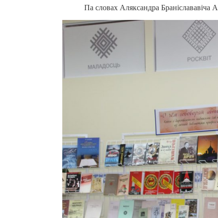
Па словах Аляксандра Браніслававіча Ар