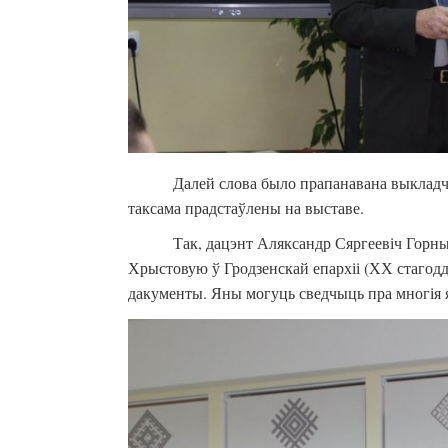
Далей слова было прапанавана выкладчык
таксама прадстаўлены на выставе.
Так, дацэнт Аляксандр Сяргеевіч Горны
Хрыстовую ў Гродзенскай епархіі (ХХ стагоддз
дакументы. Яны могуць сведчыць пра многія яка