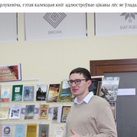
лукевіча, гэтая калекцыя кніг адлюстроўвае цікавы лёс яе ўлада