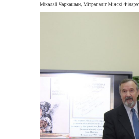
Мікалай Чаркашын, Мітрапаліт Мінскі Філарэт