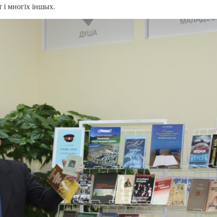
 і многіх іншых.