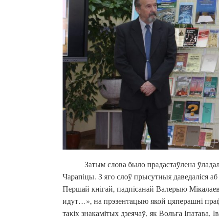
Затым слова было прадастаўлена ўладал
Чарапіцы. З яго слоў прысутныя даведаліся аб 
Першай кнігай, падпісанай Валерыю Мікалаев
идут…», на прэзентацыю якой цяперашні праф
такіх знакамітых дзеячаў, як Вольга Іпатава,