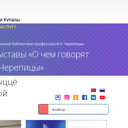
АСЛУГІ
 личной библиотеки профессора В.Н. Черепицы»
выставы «О чем говорят
 Черепицы»
рыццё
ой