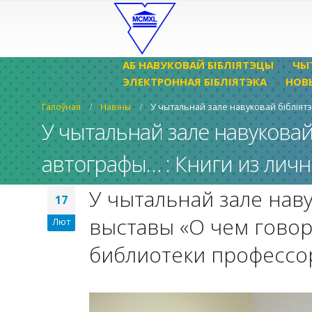
АБ НАВУКОВАЙ БІБЛІЯТЭЦЫ
ЧЫ
ЭЛЕКТРОННАЯ БІБЛІЯТЭКА
НОВ
Галоўная
Навіны
У чытальнай зале навуковай бібліят
У чытальнай зале навуковай
автографы… : Книги из лич
У чытальнай зале наву
17
выставы «О чем говор
Лют
библиотеки профессо