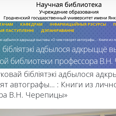
ТАЧАМ
КАФЕДРАМ
ІНФАРМАЦЫЙНЫЯ РЭСУРСЫ
П
ЫЯ ПАСТУПЛЕННІ
ДЭПАНІРАВАННЕ
экі адбылося адкрыццё выставы «О чем говорят автографы… : Книги из
 бібліятэкі адбылося адкрыццё 
ной библиотеки профессора В.Н.
ковай бібліятэкі адбылося адк
ят автографы… : Книги из личн
ра В.Н. Черепицы»