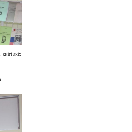
кнігі якіх
а