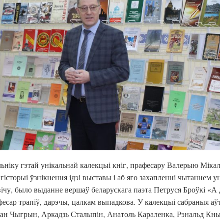
ьніку гэтай унікальнай калекцыі кніг, прафесару Валерыю Мікал
гісторыі ўзнікнення ідэі выставы і аб яго захапленні чытаннем у
ічу, было выданне вершаў беларускага паэта Петруся Броўкі «А
есар трапіў, дарэчы, цалкам выпадкова. У калекцыі сабраныя а
 Іван Чыгрын, Аркадзь Сталыпін, Анатоль Караленка, Рэнальд Кн