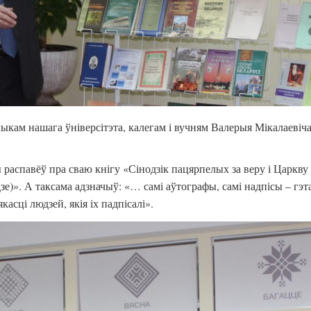
ам нашага ўніверсітэта, калегам і вучням Валерыя Мікалаевіча, 
 распавёў пра сваю кнігу «Сінодзік пацярпелых за веру і Царкву
е)». А таксама адзначыў: «… самі аўтографы, самі надпісы – гэт
сці людзей, якія іх падпісалі».