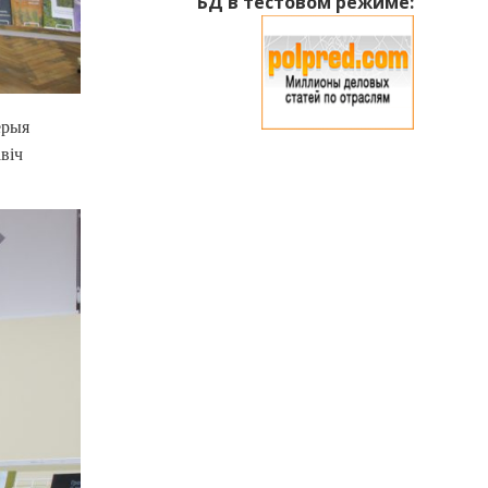
БД в тестовом режиме:
ерыя
віч