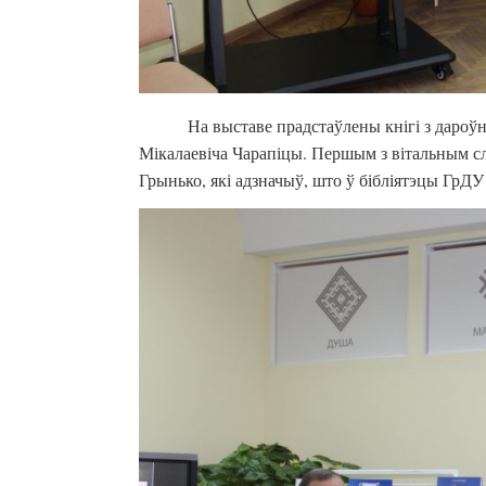
На выставе прадстаўлены кнігі з дароўн
Мікалаевіча Чарапіцы. Першым з вітальным сл
Грынько, які адзначыў, што ў бібліятэцы ГрДУ