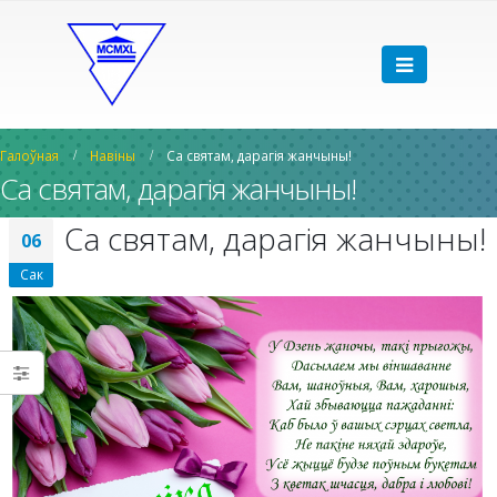
Галоўная
Навіны
Са святам, дарагія жанчыны!
Са святам, дарагія жанчыны!
Са святам, дарагія жанчыны!
06
Сак