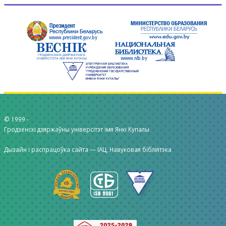
© 1999 -
Гродзенскі дзяржаўны універсітэт імя Янкі Купалы
Дызайн і распрацоўка сайта —
ІАЦ, Навуковая бібліятэка