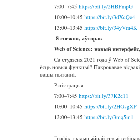
7:00–7:45
https://bit.ly/2HBFmpG
10:00–10:45
https://bit.ly/3dXcQe4
13:00–13:45
https://bit.ly/34yVm4K
8 снежня, аўторак
Web of Science: новый интерфей
Са студзеня 2021 года ў Web of Sc
ёсць новыя функцыі? Пакрокавае відэак
вашы пытанні.
Рэгістрацыя
7:00–7:45
https://bit.ly/37K2e11
10:00–10:45
https://bit.ly/2HGsgXP
13:00–13:45
https://bit.ly/3mq5in1
Графік традыцыйнай серыі вэбіна