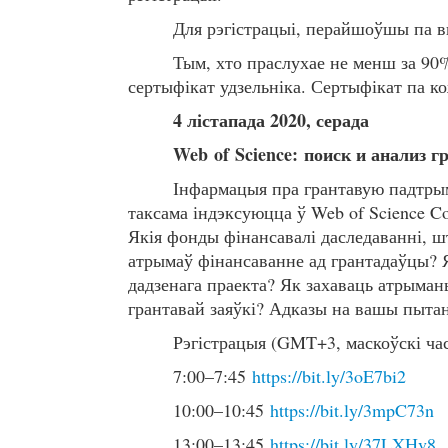
Для рэгістрацыі, перайшоўшы па вы
Тым, хто праслухае не менш за 90%
сертыфікат удзельніка. Сертыфікат па к
4 лістапада 2020, серада
Web
of
Science: поиск и анализ 
Інфармацыя пра грантавую падтрымк
таксама індэксуюцца ў Web of Science Co
Якія фонды фінансавалі даследаванні, 
атрымаў фінансаванне ад грантадаўцы? Я
дадзенага праекта? Як захаваць атрыма
грантавай заяўкі? Адказы на вашы пытан
Рэгістрацыя (GMT+3, маскоўскі ча
7:00–7:45
https://bit.ly/3oE7bi2
10:00–10:45
https://bit.ly/3mpC73n
13:00–13:45
https://bit.ly/37LXHv8