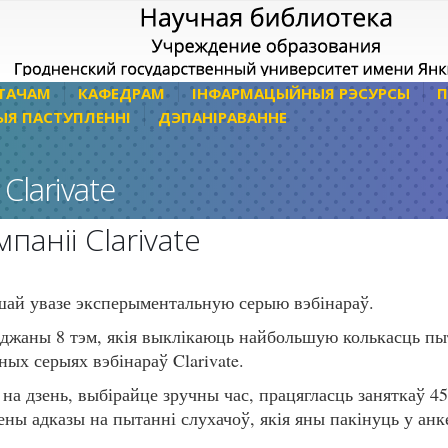
ТАЧАМ
КАФЕДРАМ
ІНФАРМАЦЫЙНЫЯ РЭСУРСЫ
П
ЫЯ ПАСТУПЛЕННІ
ДЭПАНІРАВАННЕ
Clarivate
паніі Clarivate
ашай увазе эксперыментальную серыю вэбінараў.
леджаны 8 тэм, якія выклікаюць найбольшую колькасць пы
ных серыях вэбінараў Clarivate.
на дзень, выбірайце зручны час, працягласць заняткаў 45 
ены адказы на пытанні слухачоў, якія яны пакінуць у ан