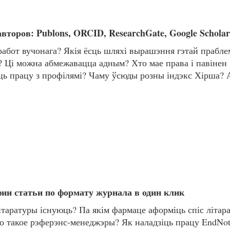
второв: Publons, ORCID, ResearchGate, Google Schol
работ вучонага? Якія ёсць шляхі вырашэння гэтай прабл
? Ці можна абмежавацца адным? Хто мае права і павінен
іць працу з профілямі? Чаму ўсюды розны індэкс Хірша? 
ии статьи по формату журнала в один клик
таратуры існуюць? Па якім фармаце аформіць спіс літар
о такое рэферэнс-менеджэры? Як наладзіць працу EndNot