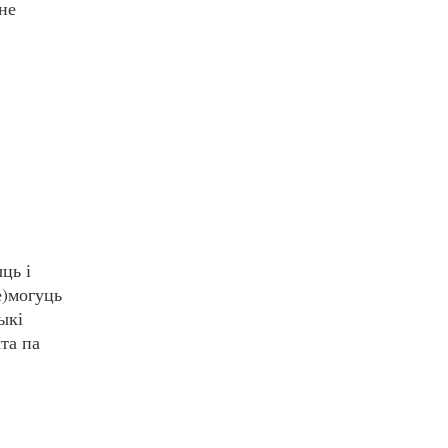
не
ць і
е)могуць
ыкі
та па