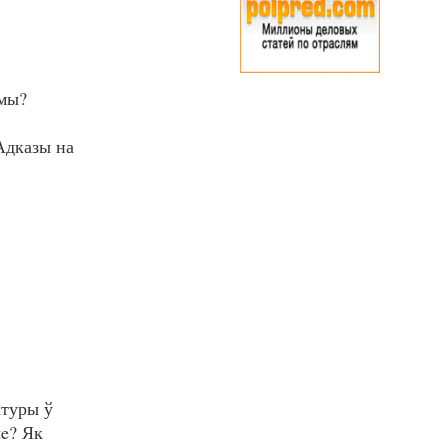
ar
емы?
Адказы на
атуры ў
e? Як