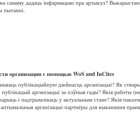
жна самаму дадаць інфармацыю пра артыкул? Выкарыстан
ы пытанні.
ти организации с помощью WoS and InCites
эньваць публікацыйную дзейнасць арганізацыі? Як ствары
 публікацый арганізацыі за пэўныя гады? Якія работы (н
тварыць і падтрымліваць у актуальным стане? Якія паказч
 аптымальныя арганізацыі-партнёры для выканання праек