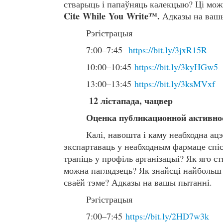
стварыць і папаўняць калекцыю? Ці мо
Cite
While
You
Write
™.
Адказы на ваш
Рэгістрацыя
7:00–7:45
https://bit.ly/3jxR15R
10:00–10:45
https://bit.ly/3kyHGw5
13:00–13:45
https://bit.ly/3ksMVxf
12 лістапада, чацвер
Оценка публикационной активнос
Калі, навошта і каму неабходна ац
экспартаваць у неабходным фармаце спіс
трапіць у профіль арганізацыі? Як яго с
можна паглядзець? Як знайсці найбольш
сваёй тэме? Адказы на вашы пытанні.
Рэгістрацыя
7:00–7:45
https://bit.ly/2HD7w3k