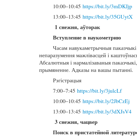
10:00–10:45
https://bit.ly/3mDKIjp
13:00–13:45
https://bit.ly/35GUytX
1 снежня, аўторак
Вступление в наукометрию
Часам навукаметрычныя паказчыкі
непаразумення мажлівасцей і каштоўнасці
Абсалютныя і нармалізаваныя паказчыкі, 
прымяненне. Адказы на вашы пытанні.
Рэгістрацыя
7:00–7:45
https://bit.ly/3julcLf
10:00–10:45
https://bit.ly/2JbCzEj
13:00–13:45
https://bit.ly/3dXJsV4
3 снежня, чацвер
П
оиск в пристатейной литератур