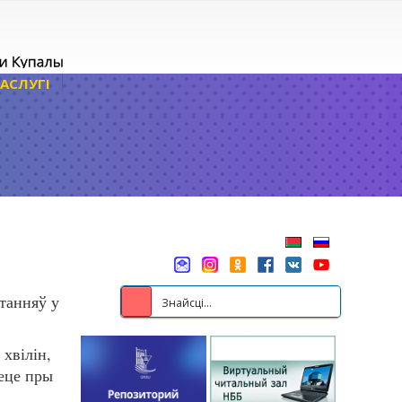
АСЛУГІ
танняў у
хвілін,
кеце пры