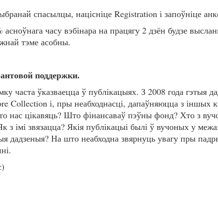
бранай спасылцы, націсніце Registration і запоўніце анк
 асноўнага часу вэбінара на працягу 2 дзён будзе высла
ожнай тэме асобны.
грантовой поддержки.
у часта ўказваецца ў публікацыях. З 2008 года гэтыя д
re Collection і, пры неабходнасці, дапаўняюцца з іншых 
што нас цікавяць? Што фінансаваў пэўны фонд? Хто з ву
к з імі звязацца? Якія публікацыі былі ў вучоных у межа
ныя дадзеныя? На што неабходна звярнуць увагу пры пад
ні.
с)