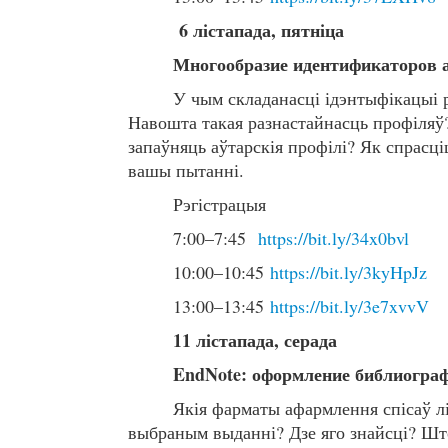
6 лістапада, пятніца
Многообразие идентификаторов а
У чым складанасці ідэнтыфікацыі 
Навошта такая разнастайнасць профіляў
запаўняць аўтарскія профілі? Як спрасц
вашы пытанні.
Рэгістрацыя
7:00–7:45
https://bit.ly/34x0bvl
10:00–10:45
https://bit.ly/3kyHpJz
13:00–13:45
https://bit.ly/3e7xvvV
11 лістапада, серада
EndNote: оформление библиограф
Якія фарматы афармлення спісаў лі
выбраным выданні? Дзе яго знайсці? Шт