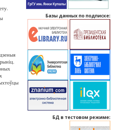
ету.
Базы данных по подписке:
ны
адзеныя
крыніц.
чоных
х
рыхтоўцы
БД в тестовом режиме: