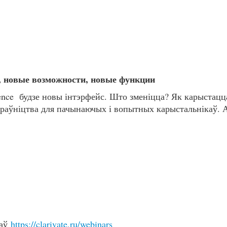
с, новые возможности, новые функции
ience будзе новы інтэрфейс. Што зменіцца? Як карыстацц
іраўніцтва для пачынаючых і вопытных карыстальнікаў. 
раў
https://clarivate.ru/webinars