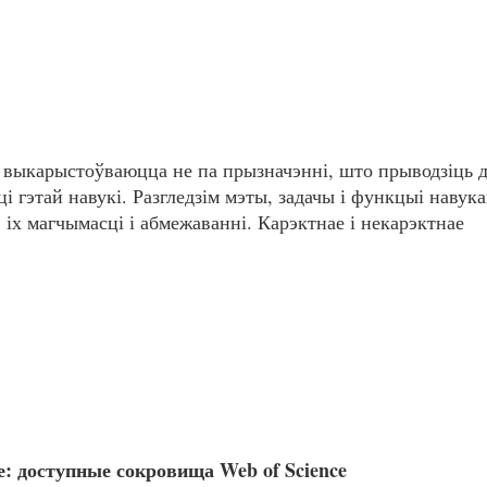
 выкарыстоўваюцца не па прызначэнні, што прыводзіць д
 гэтай навукі. Разгледзім мэты, задачы і функцыі навука
іх магчымасці і абмежаванні. Карэктнае і некарэктнае
е: доступные сокровища Web of Science