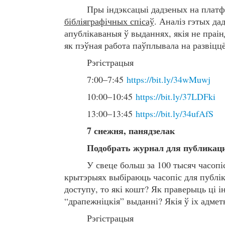
Пры індэксацыі дадзеных на платф
бібліяграфічных спісаў
. Аналіз гэтых да
апублікаваныя ў выданнях, якія не праін
як пэўная работа паўплывала на развіцц
Рэгістрацыя
7:00–7:45
https://bit.ly/34wMuwj
10:00–10:45
https://bit.ly/37LDFki
13:00–13:45
https://bit.ly/34ufAfS
7 снежня, панядзелак
Подобрать журнал для публикац
У свеце больш за 100 тысяч часопі
крытэрыях выбіраюць часопіс для публік
доступу, то які кошт? Як праверыць ці і
“драпежніцкія” выданні? Якія ў іх адме
Рэгістрацыя