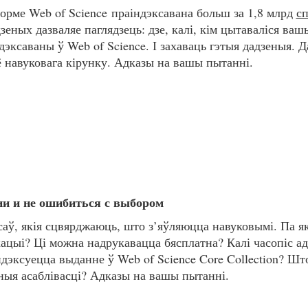
орме Web of Science праіндэксавана больш за 1,8 млрд
с
дзеных дазваляе паглядзець: дзе, калі, кім цытаваліся ва
дэксаваны ў Web of Science. І захаваць гэтыя дадзеныя. 
ё навуковага кірунку. Адказы на вашы пытанні.
ии и не ошибиться с выбором
саў, якія сцвярджаюць, што з’яўляюцца навуковымі. Па я
ацыі? Ці можна надрукавацца бясплатна? Калі часопіс а
ндэксуецца выданне ў Web of Science Core Collection? Шт
тныя асаблівасці? Адказы на вашы пытанні.