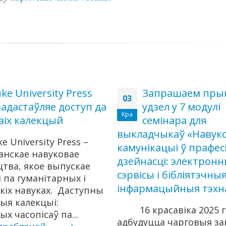
ke University Press
Запрашаем пры
03
адастаўляе доступ да
удзел у 7 модулі
Кра
аіх калекцый
семінара для
выкладчыкаў «Навук
e University Press –
камунікацыі ў прафес
нскае навуковае
дзейнасці: электрон
тва, якое выпускае
сэрвісы і бібліятэчны
 па гуманітарных і
інфармацыйныя тэхна
кіх навуках. Даступны
ыя калекцыі:
16 красавіка 2025 
х часопісаў па...
адбудуцца чарговыя за