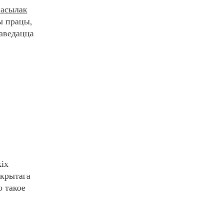
пасылак
шы працы,
Даведацца
кіх
дкрытага
о такое