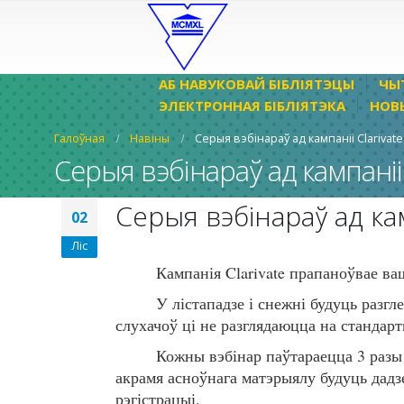
АБ НАВУКОВАЙ БІБЛІЯТЭЦЫ
ЧЫ
ЭЛЕКТРОННАЯ БІБЛІЯТЭКА
НОВ
Галоўная
Навіны
Серыя вэбінараў ад кампаніі Clarivate
Серыя вэбінараў ад кампаніі 
Серыя вэбінараў ад кам
02
Ліс
Кампанія Clarivate прапаноўвае в
У лістападзе і снежні будуць разг
слухачоў ці не разглядаюцца на стандарт
Кожны вэбінар паўтараецца 3 разы 
акрамя асноўнага матэрыялу будуць дадз
рэгістрацыі.