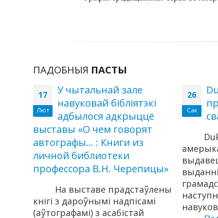
ПАДОБНЫЯ
ПАСТЫ
онная
У чытальнай зале
Du
17
26
навуковай бібліятэкі
пр
Лют
Сак
ятэкі
адбылося адкрыццё
св
выставы «О чем говорят
Duk
автографы… : Книги из
амерыка
личной библиотеки
выдавец
профессора В.Н. Черепицы»
выданні
 імя
грамадс
ы
На выставе прадстаўлены
наступн
урсаў
кнігі з дароўнымі надпісамі
навуковы
(аўтографамі) з асабістай