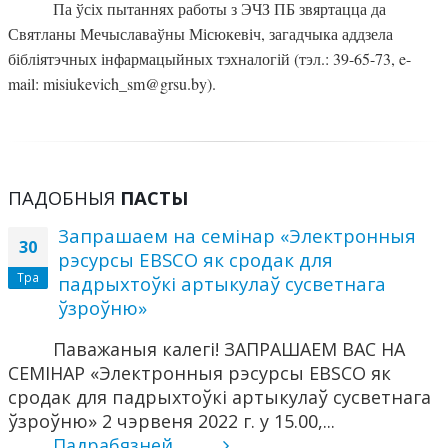
Па ўсіх пытаннях работы з ЭЧЗ ПБ звяртацца да
Святланы Мечыславаўны Місюкевіч, загадчыка аддзела
бібліятэчных інфармацыйных тэхналогій (тэл.: 39-65-73, e-
mail: misiukevich_sm@grsu.by).
ПАДОБНЫЯ
ПАСТЫ
Запрашаем на семінар «Электронныя
30
рэсурсы EBSCO як сродак для
Тра
падрыхтоўкі артыкулаў сусветнага
ўзроўню»
Паважаныя калегі! ЗАПРАШАЕМ ВАС НА
СЕМІНАР «Электронныя рэсурсы EBSCO як
сродак для падрыхтоўкі артыкулаў сусветнага
ўзроўню» 2 чэрвеня 2022 г. у 15.00,...
Падрабязней