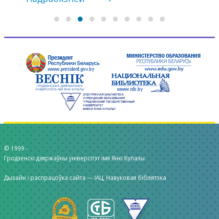
© 1999 -
Гродзенскі дзяржаўны універсітэт імя Янкі Купалы
Дызайн і распрацоўка сайта —
ІАЦ, Навуковая бібліятэка