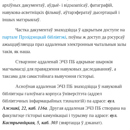
архіўных дакументаў, аўдыё- і відэазапісаў, фатаграфій,
навукова-асветніцкіх фільмаў, аўтарэфератаў дысертацый і
іншых матэрыялаў.
Частка дакументаў знаходзіцца ў адкрытым доступе на
партале Прэзідэнцкай бібліятэкі
, поўны ж доступ да рэсурсаў
ажыццяўляецца праз аддаленыя электронныя чытальныя залы
такія, як наша.
Стварэнне аддаленай ЭЧЗ ПБ адкрывае шырокія
магчымасці для правядзення навуковых даследаванняў, а
таксама для самастойнага вывучэння гісторыі.
Асноўная аддаленая ЭЧЗ ПБ знаходзіцца ў навуковай
бібліятэцы галоўнага корпуса ўніверсітэта (аддзел
бібліятэчных інфармацыйных тэхналогій) па адрасе:
вул.
Ажэшкі, 22, каб. 116а
. Другая аддаленая ЭЧЗ ПБ створана на
факультэце гісторыі камунікацыі і турызму па адрасе:
вул.
Кастрычніцкая, 5, каб. 303
(звяртацца ў дэканат).