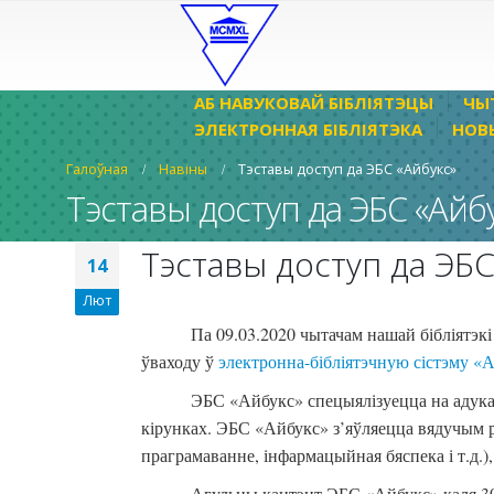
АБ НАВУКОВАЙ БІБЛІЯТЭЦЫ
ЧЫ
ЭЛЕКТРОННАЯ БІБЛІЯТЭКА
НОВ
Галоўная
Навіны
Тэставы доступ да ЭБС «Айбукс»
Тэставы доступ да ЭБС «Айб
Тэставы доступ да ЭБС
14
Лют
Па 09.03.2020 чытачам нашай бібліятэкі
ўваходу ў
электронна-бібліятэчную сістэму «
ЭБС «Айбукс» спецыялізуецца на адука
кірунках. ЭБС «Айбукс» з’яўляецца вядучым рэ
праграмаванне, інфармацыйная бяспека і т.д.), 
Агульны кантэнт ЭБС «Айбукс» каля 30