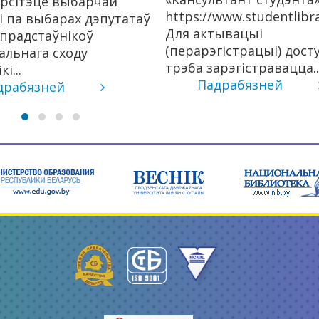
ерсітэце выбарчай
https://www.studentlibra
і па выбарах дэпутатаў
Для актывацыі
прадстаўнікоў
(перарэгістрацыі) дост
льнага сходу
трэба зарэгістравацца..
і...
Падрабязней
драбязней