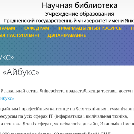
ТАЧАМ
КАФЕДРАМ
ІНФАРМАЦЫЙНЫЯ РЭСУРСЫ
П
ЫЯ ПАСТУПЛЕННІ
ДЭПАНІРАВАННЕ
укс»
 «Айбукс»
 ў лакальнай сетцы ўніверсітэта прадастаўляецца тэставы доступ
Айбукс»
.
цыйным і прафесійным кантэнце па ўсіх тэхнічных і гуманітарн
сурсам па ўсіх сферах IT (інфарматыка і вылічальная тэхніка,
а гэтак жа ў такіх сферах, як псіхалогія, дызайн, Эканоміка і ме
 000 выданняў ад больш 100 выдавецтваў Расіі і СНД.