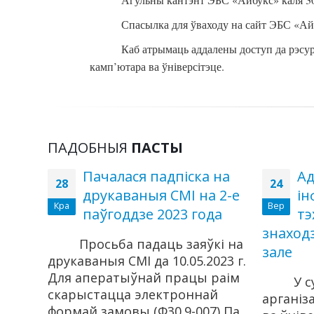
Спасылка для ўваходу на сайт ЭБС «А
Каб атрымаць аддалены доступ да рэсур
камп’ютара ва ўніверсітэце.
ПАДОБНЫЯ
ПАСТЫ
алегі!
Пачалася падпіска на
Ад
28
24
друкаваныя СМІ на 2-е
і
Кра
Вер
паўгоддзе 2023 года
тэ
знаход
Просьба падаць заяўкі на
зале
друкаваныя СМІ да 10.05.2023 г.
Для аператыўнай працы раім
У с
скарыстацца электроннай
арганіз
формай замовы (Ф30.9-007) Па