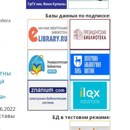
Базы данных по подписке:
юбога
атны
Са святам, дарагія
05
03
да
жанчыны!
Сак
Ліс
Падрабязней
а»
Якуба
паэмы
06.2022
прап
ставы
БД в тестовом режиме:
акцыі
#Нов
»