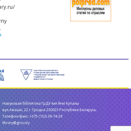
ry.ru/
упу
.
Навуковая бібліятэка ГрДУ імя Янкі Купалы
вул.Ажэшкі, 22 г. Гродна 230023 Рэспубліка Беларусь
Тэлефон/факс: +375 (152) 39-74-29
library@grsu.by