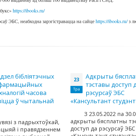
йбукс»
https://ibooks.ru/
саў ЭБС, неабходна зарэгістравацца на сайце
https://ibooks.ru/
з л
дзел бібліятэчных
Адкрыты бяспл
23
нфармацыйных
тэставы доступ 
Тра
хналогій часова
рэсурсаў ЭБС
зіцца ў чытальнай
«Кансультант студэнт
З 23.05.2022 па 30.
адкрыты бясплатны тэ
увязі з падрыхтоўкай,
доступ да рэсурсаў ЭБС
ацыяй і правядзеннем
«Кансультант студэнта