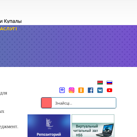
АСЛУГІ
 для
ых
неджмент.