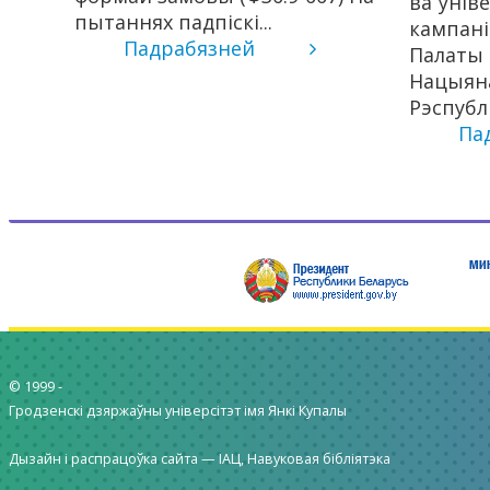
ва ўнів
пытаннях падпіскі...
кампані
Падрабязней
Палаты 
Нацыяна
Рэспублік
Па
© 1999 -
Гродзенскі дзяржаўны універсітэт імя Янкі Купалы
Дызайн і распрацоўка сайта —
ІАЦ, Навуковая бібліятэка