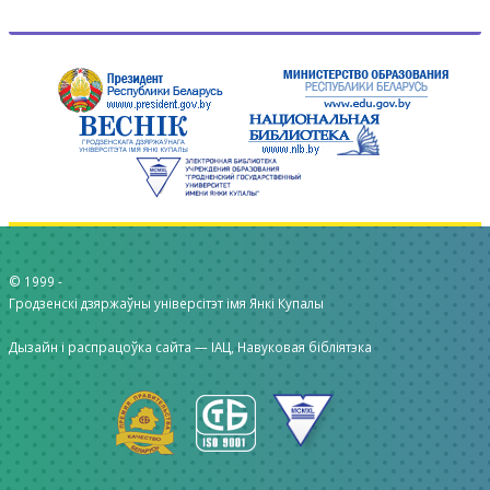
© 1999 -
Гродзенскі дзяржаўны універсітэт імя Янкі Купалы
Дызайн і распрацоўка сайта —
ІАЦ, Навуковая бібліятэка