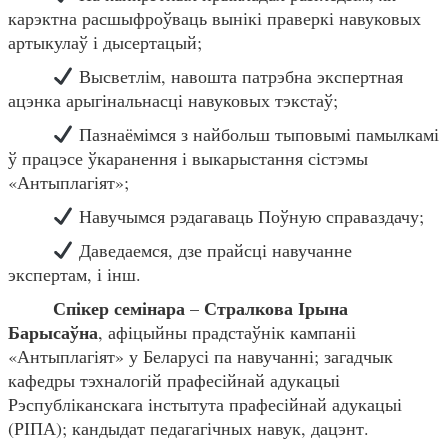
карэктна расшыфроўваць вынікі праверкі навуковых
артыкулаў і дысертацый;
Высветлім, навошта патрэбна экспертная
ацэнка арыгінальнасці навуковых тэкстаў;
Пазнаёмімся з найбольш тыповымі памылкамі
ў працэсе ўкаранення і выкарыстання сістэмы
«Антыплагіят»;
Навучымся рэдагаваць Поўную справаздачу;
Даведаемся, дзе прайсці навучанне
экспертам, і інш.
Спікер семінара
Стралкова Ірына
–
Барысаўна
, афіцыйны прадстаўнік кампаніі
«Антыплагіят» у Беларусі па навучанні; загадчык
кафедры тэхналогій прафесійнай адукацыі
Рэспубліканскага інстытута прафесійнай адукацыі
(РІПА); кандыдат педагагічных навук, дацэнт.