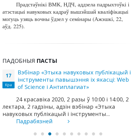
Прадстаўнікі ВМК, НДЧ, аддзела падрыхтоўкі і
атэстацыі навуковых кадраў вышэйшай кваліфікацыі
могуць узяць вочны ўдзел у семінары (Ажэшкі, 22,
аўд. 225).
ПАДОБНЫЯ
ПАСТЫ
Вэбінар «Этыка навуковых публікацый і
17
інструменты павышэння іх якасці: Web
Кра
of Science і Антиплагиат»
24 красавіка 2020, 2 разы ў 10:00 і 14:00, 2
лектара, 2 гадзіны, адзін вэбінар «Этыка
навуковых публікацый і інструменты...
Падрабязней