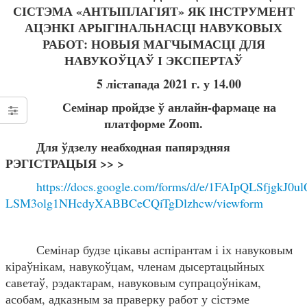
СІСТЭМА «АНТЫПЛАГІЯТ» ЯК ІНСТРУМЕНТ
АЦЭНКІ АРЫГІНАЛЬНАСЦІ НАВУКОВЫХ
РАБОТ: НОВЫЯ МАГЧЫМАСЦІ ДЛЯ
НАВУКОЎЦАЎ І ЭКСПЕРТАЎ
5 лістапада 2021 г. у 14.00
Семінар пройдзе ў
а
нлайн-фармаце на
платформе
Zoom
.
Для ўдзелу неабходная папярэдняя
РЭГІСТРАЦЫЯ >> >
https://docs.google.com/forms/d/e/1FAIpQLSfjgkJ
LSM3olg1NHcdyXABBCeCQiTgDlzhcw/viewform
Семінар будзе цікавы аспірантам і іх навуковым
кіраўнікам, навукоўцам, членам дысертацыйных
саветаў, рэдактарам, навуковым супрацоўнікам,
асобам, адказным за праверку работ у сістэме