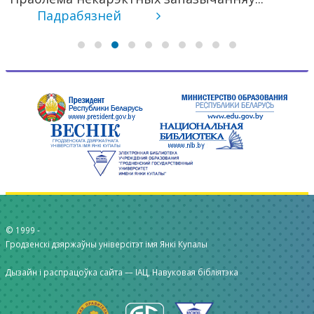
Падрабязней
© 1999 -
Гродзенскі дзяржаўны універсітэт імя Янкі Купалы
Дызайн і распрацоўка сайта —
ІАЦ, Навуковая бібліятэка