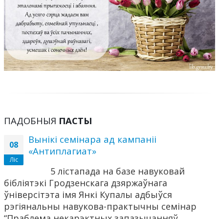
ПАДОБНЫЯ
ПАСТЫ
Вынікі семінара ад кампаніі
08
«Антиплагиат»
Ліс
5 лістапада на базе навуковай
бібліятэкі Гродзенскага дзяржаўнага
ўніверсітэта імя Янкі Купалы адбыўся
рэгіянальны навукова-практычны семінар
“Праблема некарэктных запазычанняў...