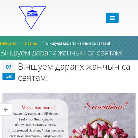
Галоўная
Навіны
Віншуем дарагіх жанчын са святам!
Віншуем дарагіх жанчын са святам!
Віншуем дарагіх жанчын са
07
святам!
Сак