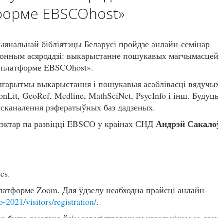
тформе EBSCOhost»
янальнай бібліятэцы Беларусі пройдзе анлайн-семінар
ронным асяроддзі: выкарыстанне пошукавых магчымасце
а платформе EBSCOhost».
лгарытмы выкарыстання і пошукавыя асаблівасці вядучы
Lit, GeoRef, Medline, MathSciNet, PsycInfo і інш. Будуц
асканалення рэфератыўных баз дадзеных.
Андрэй Сакало
рэктар па развіцці EBSCO у краінах СНД
es.
латформе Zoom. Для ўдзелу неабходна прайсці анлайн-
o-2021/visitors/registration/
.