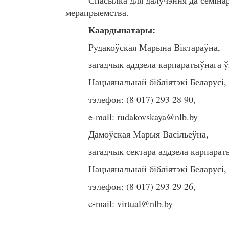
Спасылка для далучэння да семінар
мерапрыемства.
Каардынатар
ы
:
Рудакоўская Марына Віктараўна,
загадчык аддзела карпаратыўнага 
Нацыянальнай бібліятэкі Беларусі,
тэлефон: (8 017) 293 28 90,
e-mail: rudakovskaya@nlb.by
Дамоўская Марыя Васільеўна,
загадчык сектара аддзела карпарат
Нацыянальнай бібліятэкі Беларусі,
тэлефон: (8 017) 293 29 26,
e-mail: virtual@nlb.by