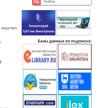
й вядучых
Базы данных по подписке:
х
ь
ў
.