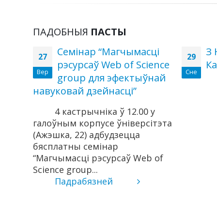
ПАДОБНЫЯ
ПАСТЫ
Семінар “Магчымасці
З 
27
29
рэсурсаў Web of Science
Ка
Вер
Сне
нні
group для эфектыўнай
йнага
навуковай дзейнасці”
4 кастрычніка ў 12.00 у
галоўным корпусе ўніверсітэта
(Ажэшка, 22) адбудзецца
бясплатны семінар
рсы
“Магчымасці рэсурсаў Web of
для
Science group...
я
Падрабязней