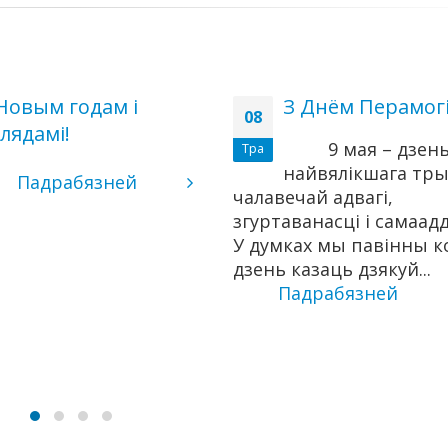
Новым годам i
З Днём Перамогі
08
лядамi!
9 мая – дзен
Тра
найвялікшага тр
Падрабязней
чалавечай адвагі,
згуртаванасці і самаадд
У думках мы павінны 
дзень казаць дзякуй...
Падрабязней