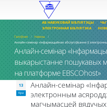
АБ НАВУКОВАЙ БІБЛІЯТЭЦЫ
ЧЫ
ЭЛЕКТРОННАЯ БІБЛІЯТЭКА
НОВ
Галоўная
Навіны
Анлайн-семінар «Інфармацыйнае абслугоўванне ў электронн
Анлайн-семінар «Інфармацы
выкарыстанне пошукавых м
на платформе EBSCOhost»
Анлайн-семінар «Інфа
13
электронным асяродд
Кра
магчымасцей вядучых