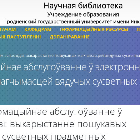
ТАЧАМ
КАФЕДРАМ
ІНФАРМАЦЫЙНЫЯ РЭСУРСЫ
П
ЫЯ ПАСТУПЛЕННІ
ДЭПАНІРАВАННЕ
ым асяроддзі: выкарыстанне пошукавых магчымасцей вядучых сусветны
йнае абслугоўванне ў электронн
агчымасцей вядучых сусветных 
рмацыйнае абслугоўванне ў
зі: выкарыстанне пошукавых
 сусветных прадметных