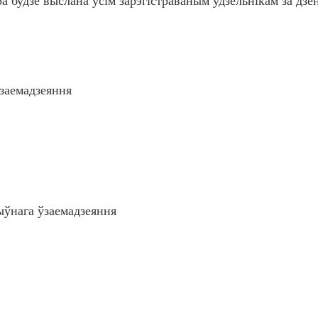
а будзе выслана ўсім зарэгістраваным удзельнікам за дзен
ўзаемадзеяння
ыўнага ўзаемадзеяння