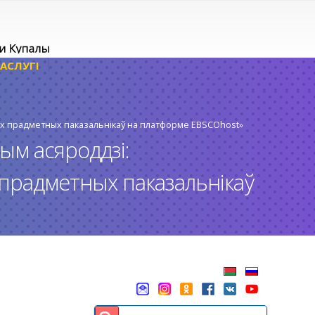
АСЛУГІ
х прадметных паказальнікаў на платформе EBSCOhost»
ым асяроддзі:
прадметных паказальнікаў