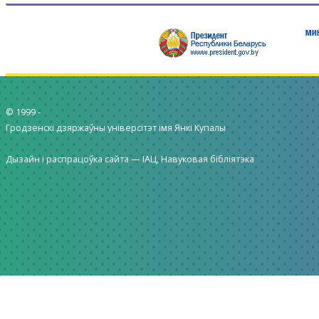
© 1999 -
Гродзенскі дзяржаўны універсітэт імя Янкі Купалы
Дызайн і распрацоўка сайта —
ІАЦ, Навуковая бібліятэка