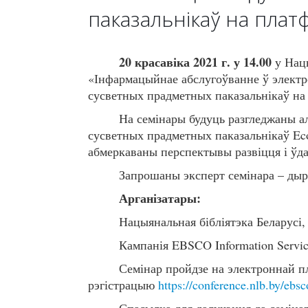
паказальнікаў на пла
20 красавіка 2021 г. у 14.00
у Нацы
«Інфармацыйнае абслугоўванне ў элект
сусветных прадметных паказальнікаў н
На семінары будуць разгледжаны а
сусветных прадметных паказальнікаў Econ
абмеркаваны перспектывы развіцця і ўд
Запрошаны эксперт семінара – ды
Арганізатары:
Нацыянальная бібліятэка Беларусі,
Кампанія EBSCO Information Servic
Семінар пройдзе на электроннай п
рэгістрацыю
https://conference.nlb.by/ebsc